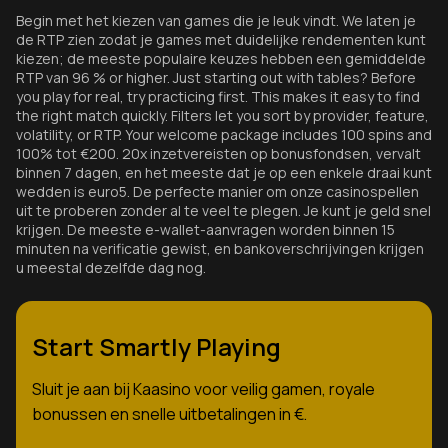
Begin met het kiezen van games die je leuk vindt. We laten je
de RTP zien zodat je games met duidelijke rendementen kunt
kiezen; de meeste populaire keuzes hebben een gemiddelde
RTP van 96 % or higher. Just starting out with tables? Before
you play for real, try practicing first. This makes it easy to find
the right match quickly. Filters let you sort by provider, feature,
volatility, or RTP. Your welcome package includes 100 spins and
100% tot €200. 20x inzetvereisten op bonusfondsen, vervalt
binnen 7 dagen, en het meeste dat je op een enkele draai kunt
wedden is euro5. De perfecte manier om onze casinospellen
uit te proberen zonder al te veel te plegen. Je kunt je geld snel
krijgen. De meeste e-wallet-aanvragen worden binnen 15
minuten na verificatie gewist, en bankoverschrijvingen krijgen
u meestal dezelfde dag nog.
Start Smartly Playing
Sluit je aan bij Kaasino voor veilig gamen, royale
bonussen en snelle uitbetalingen in €.