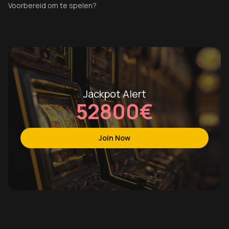
Voorbereid om te spelen?
Jackpot Alert
52800€
Join Now