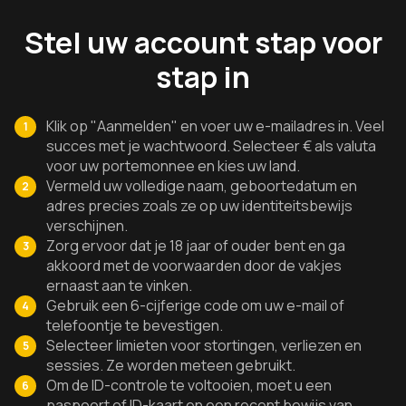
Stel uw account stap voor
stap in
Klik op "Aanmelden" en voer uw e-mailadres in. Veel
succes met je wachtwoord. Selecteer € als valuta
voor uw portemonnee en kies uw land.
Vermeld uw volledige naam, geboortedatum en
adres precies zoals ze op uw identiteitsbewijs
verschijnen.
Zorg ervoor dat je 18 jaar of ouder bent en ga
akkoord met de voorwaarden door de vakjes
ernaast aan te vinken.
Gebruik een 6-cijferige code om uw e-mail of
telefoontje te bevestigen.
Selecteer limieten voor stortingen, verliezen en
sessies. Ze worden meteen gebruikt.
Om de ID-controle te voltooien, moet u een