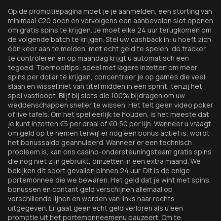
Op de promotiepagina moet je je aanmelden, een storting van
minimaal €20 doen en vervolgens een aanbevolen slot openen
om gratis spins te krijgen. Je moet elke 24 uur terugkomen om
de volgende batch te krijgen. Stel uw cashback in: u hoeft zich
één keer aan te melden, met echt geld te spelen, de tracker
te controleren en op maandag krijgt u automatisch een
tegoed. Toernooitips: speel met lagere inzetten om meer
spins per dollar te krijgen, concentreer je op games die veel
slaan en wissel niet van titel midden in een sprint, tenzij het
spel vastloopt. Blijf bij slots die 100% bijdragen om uw
weddenschappen sneller te wissen. Het telt geen video poker
of live tafels. Om het spel eerlijk te houden, is het meeste dat
je kunt inzetten €5 per draai of €0,50 per lijn. Wanneer u vraagt
om geld op te nemen terwijl er nog een bonus actief is, wordt
het bonussaldo geannuleerd. Wanneer er een technisch
probleem is, kan ons casino-ondersteuningsteam gratis spins
die nog niet zijn gebruikt, omzetten in een extra maand. We
bekijken dit soort gevallen binnen 24 uur. Dit is de enige
portemonnee die we bewaren. Het geld dat je wint met spins,
bonussen en contant geld verschijnen allemaal op
verschillende lijnen en worden van links naar rechts
uitgegeven. Er gaat geen echt geld verloren als u een
promotie uit het portemonneemenu pauzeert. Om te