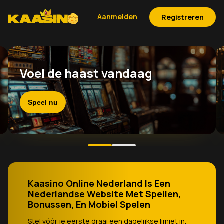
Aanmelden
Registreren
Voel de haast vandaag
Speel nu
Kaasino Online Nederland Is Een
Nederlandse Website Met Spellen,
Bonussen, En Mobiel Spelen
Stel vóór je eerste draai een dagelijkse limiet in.