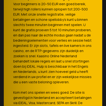
Voor beginners is 20–50 EUR een goed bereik,
terwijl high rollers kunnen oplopen tot 200–500
EUR. Met onze snelle registratie, veilige
betalingen en schone spellobby's kunt u binnen
slechts twee minuten beginnen met spelen. U
kunt de gratis proeven 5 tot 10 minuten proberen,
en dan pas naar de echte modus gaan nadat u de
bedieningselementen voor verlies en sessie hebt
ingesteld. Er zijn slots, tafels en live kamers in ons
casino, en de RTP-gegevens zijn duidelijk en
zoeken is snel. Kaasino Online Nederland
behandelt lokale regels en laat u snel stortingen
doen bij iDEAL. Hulp is beschikbaar in het Engels
en Nederlands, u kunt zien hoeveel geld u heeft
verdiend in uw profiel en er zijn wekelijkse missies
die u een vaste beloning opleveren.
Kom met ons spelen en wees goed. De site is
gevestigd in Nederland en accepteert betalingen
via iDEAL, Visa, Mastercard, SEPA en Skrill. De