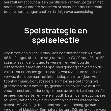
herstelt uw account alleen via officiële kanalen. Ze zullen het
nooit doen via directe berichten of sociale media. Ons team
beantwoordt vragen snel en duidelijk over aanmelding.
Spelstrategie en
spelselectie
Begin met een duidelijk plan: kies een slot met een RTP van
96% of hoger, stel de inzetgrootte in op €0,20 voor 25 tot 50
spins om aan de functies te wennen, en verhoog de
inzetgrootte alleen als het spel snel genoeg aanvoelt en de
volatiliteit is precies goed. Ontdek wat u van elke ronde kunt
verwachten door naar het informatiepaneel te kijken. Het
toont winlijnen, bonustriggers en maximale belichting. We
groeperen titels met hoge, gemiddelde en lage volatiliteit,
zodat u snel en zonder enige stress uw keuze kunt maken. Als
je meer van kaarten en wielen houdt, begin dan met Europees
roulette, dat een enkele nul heeft en chips ter waarde van
slechts €0,20. Als je klaar bent voor verandering, ga dan
verder met blackjack. Een natural betaalt 3:2, en je kunt ervoor