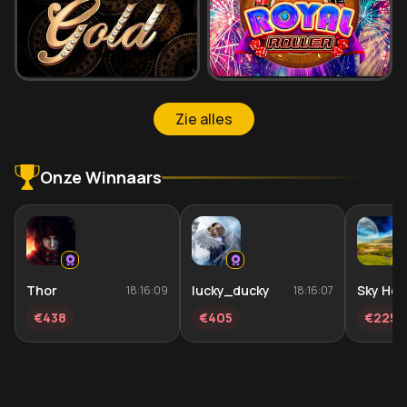
Zie alles
Onze Winnaars
Thor
lucky_ducky
Sky Her
18:16:09
18:16:07
€438
€405
€225