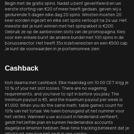
Begin met de gratis spins. Nadat u bent geverifieerd en uw
eerste storting van €20 of meer heeft gedaan, geven wij u
gedurende 5 dagen elke dag 20 spins. Winsten moeten 20
keer worden ingezet en elke set spins verloopt na 24 uur. Het
meeste dat je kunt winnen met het spinpakket is €200.
Gebruik ze op de aanbevolen slots van de promopagina. Kies
voor een enkele burst de andere bundel met 100 spins in de
bonusselector. Het heeft 35x inzetvereisten en een €500 cap.
Je kunt de voorwaarden in je portemonnee zien.
Cashback
Kom daarna met cashback. Elke maandag om 10:00 CET krijg je
10 % of your net slot losses. There are no wagering
requirements, and you have to opt in before you play. The
minimum payout is €5, and the maximum payout per week is
€1,000. When you do the same math, table games count for
10% van het totaal. We halen bonusgeld uit het nummer voor
het verlies. Wanneer u uw account in Nederland verifieert,
geldt hetzelfde plan en kunnen Nederlandse accounts
dagelijkse limieten hebben. Real-time tracking betekent dat je