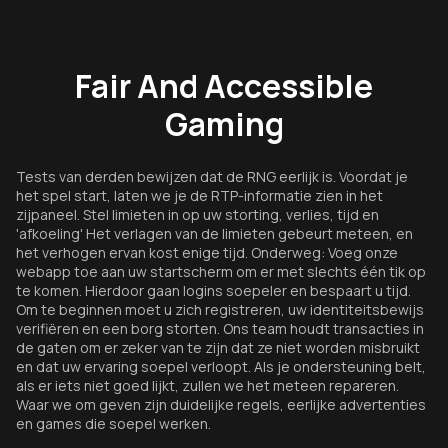
Fair And Accessible
Gaming
Tests van derden bewijzen dat de RNG eerlijk is. Voordat je
het spel start, laten we je de RTP-informatie zien in het
zijpaneel. Stel limieten in op uw storting, verlies, tijd en
'afkoeling' Het verlagen van de limieten gebeurt meteen, en
het verhogen ervan kost enige tijd. Onderweg: Voeg onze
webapp toe aan uw startscherm om er met slechts één tik op
te komen. Hierdoor gaan logins soepeler en bespaart u tijd.
Om te beginnen moet u zich registreren, uw identiteitsbewijs
verifiëren en een borg storten. Ons team houdt transacties in
de gaten om er zeker van te zijn dat ze niet worden misbruikt
en dat uw ervaring soepel verloopt. Als je ondersteuning belt,
als er iets niet goed lijkt, zullen we het meteen repareren.
Waar we om geven zijn duidelijke regels, eerlijke advertenties
en games die soepel werken.