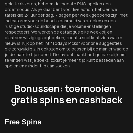
geld te riskeren, hebben de meeste RNG-spellen een
proefmodus. Als je klaar bent voor live action, hebben we
tafels die 24 uur per dag, 7 dagen per week geopend zijn, met
indicatoren voor de beschikbaarheid van stoelen en een
rustige studio-soundscape die je volume-instellingen
respecteert. We werken de catalogus elke week bij en
plaatsen wijzigingslogboeken, zodat u snel kunt zien wat er
nieuw is. Kijk op het lint "Today's Picks" voor drie suggesties
die zorgvuldig zijn gekozen om te passen bij de manier waarop
je de laatste tijd speelt. De lay-out maakt het gemakkelijk om
te vinden wat je zoekt, zodat je meer tijd kunt besteden aan
spelen en minder tijd aan zoeken.
Bonussen: toernooien,
gratis spins en cashback
Free Spins