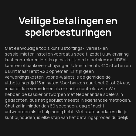
Veilige betalingen en
spelerbesturingen
Met eenvoudige tools kunt u stortings-, verlies- en
sessielimieten instellen voordat u speelt, zodat u uw ervaring
kunt controleren. Het is gemakkelijk om te betalen met iDEAL,
kaarten of bankoverschrijvingen. U kunt slechts €10 storten en
u kunt maar liefst €20 opnemen. Er zijn geen
verwerkingskosten. Voor e-wallets is de gemiddelde
uitbetalingstijd 15 minuten. Voor banken duurt het 2 tot 24 uur,
maar dit kan veranderen als er snelle controles zijn. We
hebben de kassier ontworpen met Nederlandse spelers in
gedachten, dus het gebruikt meestal Nederlandse methoden.
Chat zal in minder dan 60 seconden, dag of nacht,
antwoorden als je hulp nodig hebt. Met statusupdates die je
kunt bijhouden, is elke stap van het betalingsproces duidelijk.