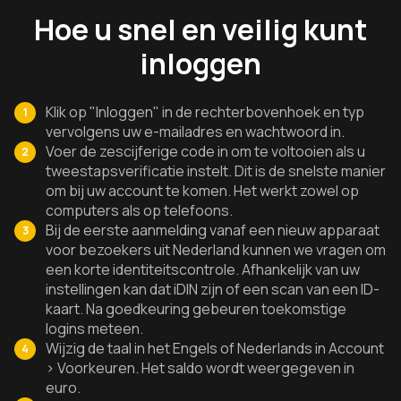
Hoe u snel en veilig kunt
inloggen
Klik op "Inloggen" in de rechterbovenhoek en typ
vervolgens uw e-mailadres en wachtwoord in.
Voer de zescijferige code in om te voltooien als u
tweestapsverificatie instelt. Dit is de snelste manier
om bij uw account te komen. Het werkt zowel op
computers als op telefoons.
Bij de eerste aanmelding vanaf een nieuw apparaat
voor bezoekers uit Nederland kunnen we vragen om
een korte identiteitscontrole. Afhankelijk van uw
instellingen kan dat iDIN zijn of een scan van een ID-
kaart. Na goedkeuring gebeuren toekomstige
logins meteen.
Wijzig de taal in het Engels of Nederlands in Account
> Voorkeuren. Het saldo wordt weergegeven in
euro.